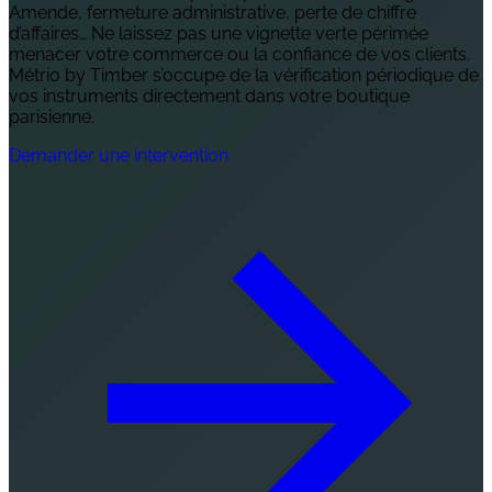
Amende, fermeture administrative, perte de chiffre
d’affaires… Ne laissez pas une vignette verte périmée
menacer votre commerce ou la confiance de vos clients.
Métrio by Timber s’occupe de la vérification périodique de
vos instruments directement dans votre boutique
parisienne.
Demander une intervention