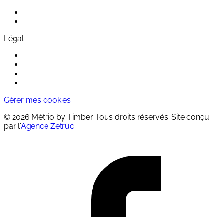
Commerces de Bouche
Pharmacie, Santé & Précision
Légal
Mentions légales
Politique de confidentialité
Politique de cookies
Plan de site
Gérer mes cookies
© 2026 Métrio by Timber. Tous droits réservés. Site conçu
par l'
Agence Zetruc